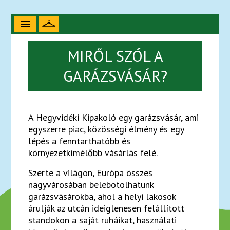
menu
mi?
MIRŐL SZÓL A
GARÁZSVÁSÁR?
mikor?
A Hegyvidéki Kipakoló egy garázsvásár, ami
egyszerre piac, közösségi élmény és egy
mit?
lépés a fenntarthatóbb és
környezetkímélőbb vásárlás felé.
Szerte a világon, Európa összes
hol?
nagyvárosában belebotolhatunk
garázsvásárokba, ahol a helyi lakosok
árulják az utcán ideiglenesen felállított
standbérlés
standokon a saját ruháikat, használati