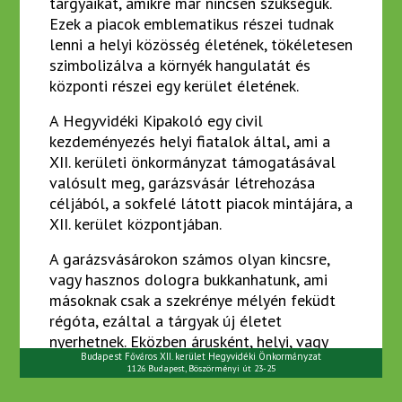
tárgyaikat, amikre már nincsen szükségük.
Ezek a piacok emblematikus részei tudnak
lenni a helyi közösség életének, tökéletesen
gyik
szimbolizálva a környék hangulatát és
központi részei egy kerület életének.
kapcsolat
A Hegyvidéki Kipakoló egy civil
kezdeményezés helyi fiatalok által, ami a
XII. kerületi önkormányzat támogatásával
valósult meg, garázsvásár létrehozása
céljából, a sokfelé látott piacok mintájára, a
XII. kerület központjában.
A garázsvásárokon számos olyan kincsre,
vagy hasznos dologra bukkanhatunk, ami
másoknak csak a szekrénye mélyén feküdt
régóta, ezáltal a tárgyak új életet
nyerhetnek. Eközben árusként, helyi, vagy
Budapest Főváros XII. kerület Hegyvidéki Önkormányzat
idelátogató vásárlóként
1126 Budapest, Böszörményi út 23-25
megismerkedhetünk a közösség sok más